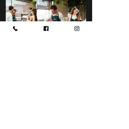
Tienda Zona 10
13 calle 5-72 zona 10 | PBX:
2206-5454
Lunes a viernes:
9 a 5 pm
Sábado
: 9 a 3 pm
Tienda Spazio zona 15
Zona 15 Centro Comercial Spazio 2do Nivel Local 42 |
Whatsapp:
3037-0844
Lunes a Domingo:
10 a 7 pm
Lunes a Sábado:
10
a 5 pm
Domingo
: Cerrado
Tienda Plaza Muxbal
Km. 13 Antigua Carretera a El Salvador, Santa Catarina Pinula |
Whatsapp:
3051-3448
Tienda Online
www.tiendajungla.com